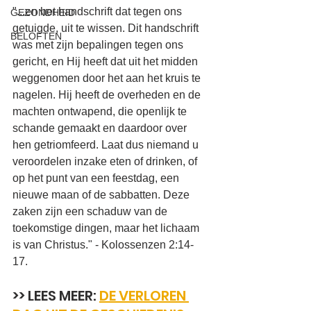
"...en het handschrift dat tegen ons 
GEZONDHEID
getuigde, uit te wissen. Dit handschrift 
BELOFTEN
was met zijn bepalingen tegen ons 
gericht, en Hij heeft dat uit het midden 
weggenomen door het aan het kruis te 
nagelen. Hij heeft de overheden en de 
machten ontwapend, die openlijk te 
schande gemaakt en daardoor over 
hen getriomfeerd. Laat dus niemand u 
veroordelen inzake eten of drinken, of 
op het punt van een feestdag, een 
nieuwe maan of de sabbatten. Deze 
zaken zijn een schaduw van de 
toekomstige dingen, maar het lichaam 
is van Christus." - Kolossenzen 2:14-
17. 
>> LEES MEER: 
DE VERLOREN 