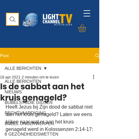
Post
ALLE BERICHTEN
18 apr 2021
2 minuten om te lezen
ALLE BERICHTEN
Is de sabbat aan het
NIEUWS
kruis genageld?
BIJBELSTUDIE GIDSEN
Heeft Jezus bij Zijn dood de sabbat niet 
RECHTVAARDIGING
aan het kruis genageld? Laten we eens 
kijken naar wat er aan het kruis 
BIJBEL ONDERWERPEN
genageld werd in Kolossenzen 2:14-17:
8 GEZONDHEIDSWETTEN