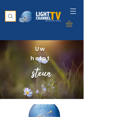
Uw
helpt
steun