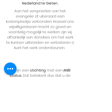
Nederland te Gieten.
Aan het verspreiden van het
evangelie zit uiteraard een
kostenplaatje verbonden. Hoewel ons
vrijwilligersteam tracht zo goed en
voordelig mogelijk te werken zijn wij
afhankelijk van donaties om het werk
te kunnen uitbreiden en verbeteren. U
kunt het werk ondersteunen.
Wij zijn een
stichting
met een
ANBI
status
. Dat betekent dus dat u de
losse en periodieke giften kunt
aftrekken van de belasting. Mocht u
ons geldelijk willen ondersteunen dan
betekent dat voor u een geldelijk
voordeel.
Hier kan het geld aan