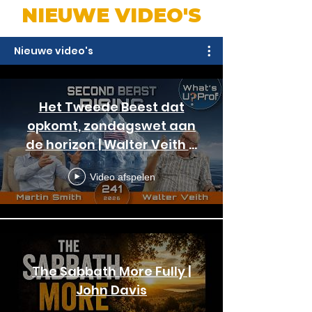
NIEUWE VIDEO'S
Nieuwe video's
Het Tweede Beest dat
opkomt, zondagswet aan
de horizon | Walter Veith &
Martin Smith - WUP 241
Video afspelen
The Sabbath More Fully |
John Davis