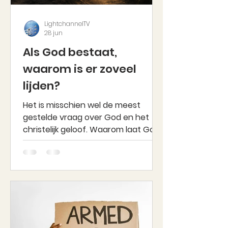
LightchannelTV
28 jun
Als God bestaat,
waarom is er zoveel
lijden?
Het is misschien wel de meest
gestelde vraag over God en het
christelijk geloof. Waarom laat God
lijden toe? Waarom zijn er oorlogen,
ziekte, natuurrampen en zoveel
onrecht in de wereld? En als God
werkelijk almachtig is, waarom grijpt
Hij dan niet in? Als God liefde is,
waarom bestaat er dan zoveel
kwaad?