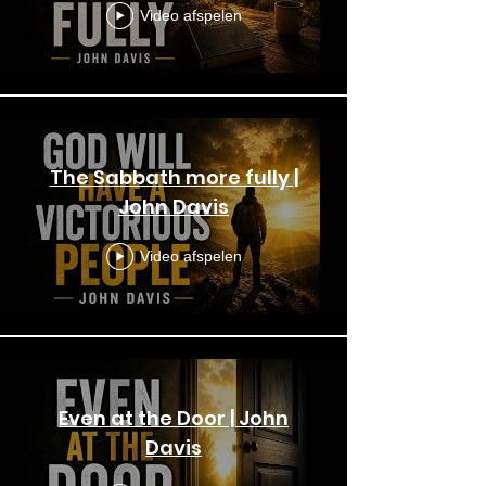
Video afspelen
The Sabbath more fully |
John Davis
Video afspelen
Even at the Door | John
Davis