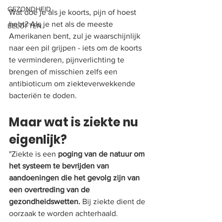
GEZONDHEID
Wat doe je als je koorts, pijn of hoest 
hebt? Als je net als de meeste 
BELOFTEN
Amerikanen bent, zul je waarschijnlijk 
naar een pil grijpen - iets om de koorts 
te verminderen, pijnverlichting te 
brengen of misschien zelfs een 
antibioticum om ziekteverwekkende 
bacteriën te doden.
Maar wat is ziekte nu 
eigenlijk? 
"Ziekte is een
 poging van de natuur om 
het systeem te bevrijden van 
aandoeningen die het gevolg zijn van 
een overtreding van de 
gezondheidswetten.
 Bij ziekte dient de 
oorzaak te worden achterhaald. 