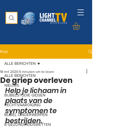
Post
ALLE BERICHTEN
18 mrt 2020
5 minuten om te lezen
ALLE BERICHTEN
De griep overleven
NIEUWS
Help je lichaam in 
BIJBELSTUDIE GIDSEN
plaats van de 
RECHTVAARDIGING
symptomen te 
BIJBEL ONDERWERPEN
bestrijden. 
8 GEZONDHEIDSWETTEN