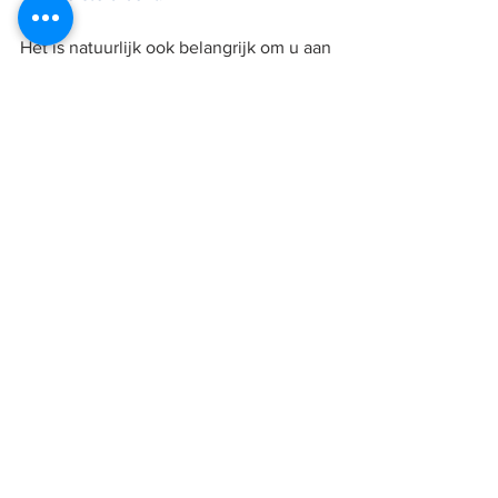
Het is natuurlijk ook belangrijk om u aan 
NEWSTART
 te houden. NEWSTART is 
een acroniem en elke letter staat voor 
een gezondheidswet dat aanwezig 
moet zijn om het menselijk lichaam 
goed te laten functioneren.
N
utrition - plantaardige voeding
E
xercise - beweging; genoeg beweging 
of oefeningen in de buitenlucht kan 
veel goed doen!
W
ater - water; genoeg water drinken 
S
unshine - zonneschijn, een andere 
onderschatte remedie, maar ook zo 
nodig en nuttig voor de griep
T
emperance - matigheid; matigheid in 
de dingen die goed voor u zijn en 