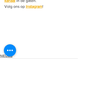
kanaal
 in de gaten.
Volg ons op 
Instagram
!
NIEUWS
Alles weergeven
Recente blogposts