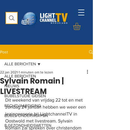
Post
ALLE BERICHTEN
22 jan 2021
1 minuten om te lezen
ALLE BERICHTEN
Sylvain Romain |
NIEUWS
LIVESTREAM
BIJBELSTUDIE GIDSEN
Dit weekend van vrijdag 22 tot en met 
RECHTVAARDIGING
zondag 24 januari hebben we weer een 
lezingenserie bij LightchannelTV in 
BIJBEL ONDERWERPEN
Oostwold met livestream. Sylvain 
8 GEZONDHEIDSWETTEN
Romain zal spreken over christendom 