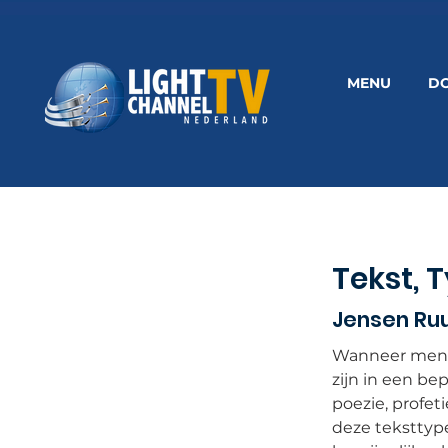
MENU
D
Tekst, 
Jensen Ru
Wanneer mensen
zijn in een be
poezie, profet
deze teksttyp