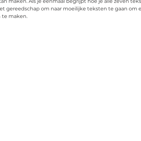
 kan maken. Als je eenmaal begrijpt hoe je alle zeven te
het gereedschap om naar moeilijke teksten te gaan om e
n te maken.