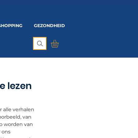
SHOPPING
GEZONDHEID
e lezen
 alle verhalen
oorbeeld, van
deo worden van
r ons