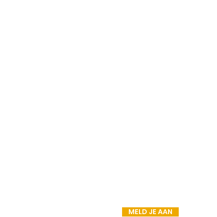
MELD JE AAN VOOR
DE NIEUWSBRIEF
MELD JE AAN