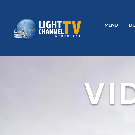
MENU
D
VI