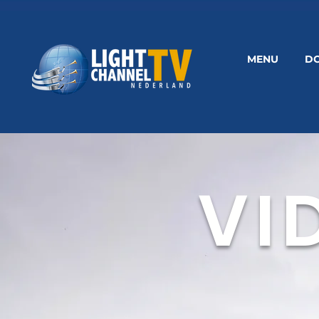
MENU
D
VI