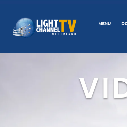
MENU
D
VI