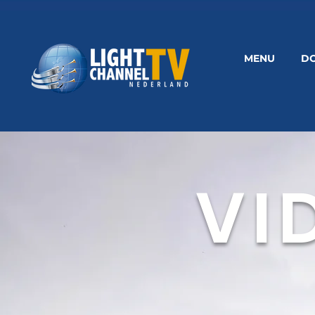
MENU
D
VI