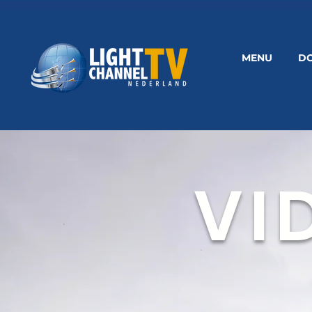
MENU
D
VI