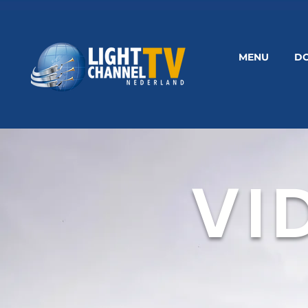
MENU
D
VI