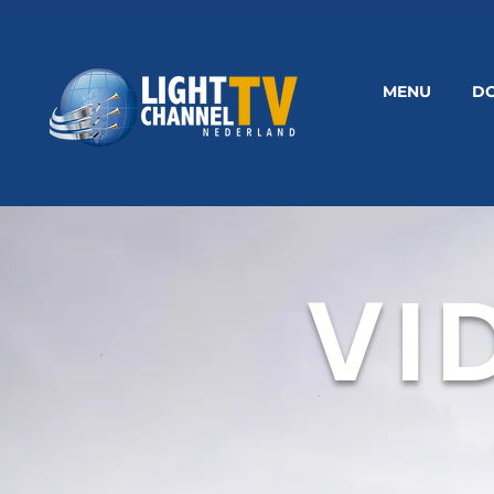
MENU
D
VI