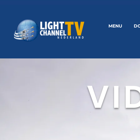
MENU
D
VI