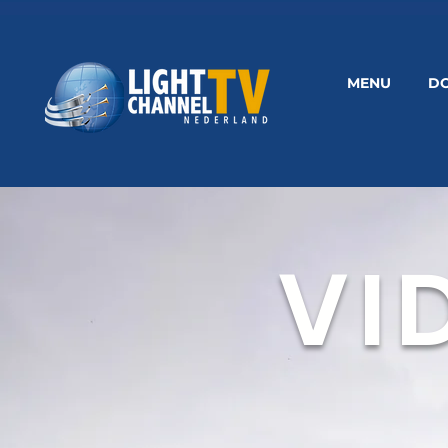
MENU
D
VI