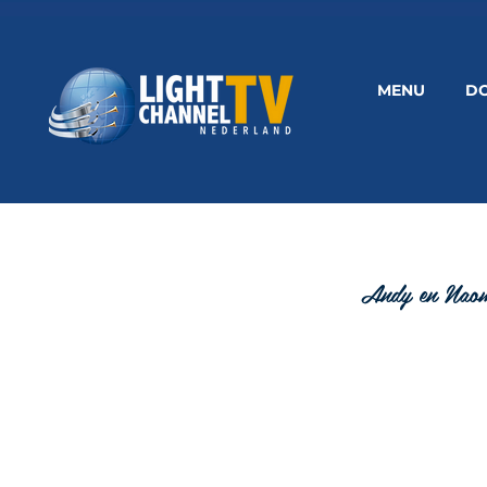
MENU
D
Andy en Nao