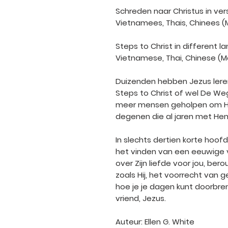
Schreden naar Christus in versc
Vietnamees, Thais, Chinees (Ma
Steps to Christ in different la
Vietnamese, Thai, Chinese (Man
Duizenden hebben Jezus leren
Steps to Christ of wel De Weg
meer mensen geholpen om He
degenen die al jaren met H
In slechts dertien korte hoo
het vinden van een eeuwige v
over Zijn liefde voor jou, ber
zoals Hij, het voorrecht van 
hoe je je dagen kunt doorbre
vriend, Jezus.
Auteur: Ellen G. White