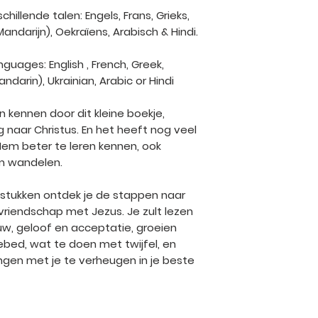
hillende talen: Engels, Frans, Grieks,
ndarijn), Oekraïens, Arabisch & Hindi.
nguages: English , French, Greek,
darin), Ukrainian, Arabic or Hindi
 kennen door dit kleine boekje,
 naar Christus. En het heeft nog veel
m beter te leren kennen, ook
em wandelen.
fdstukken ontdek je de stappen naar
riendschap met Jezus. Je zult lezen
ouw, geloof en acceptatie, groeien
gebed, wat te doen met twijfel, en
ngen met je te verheugen in je beste