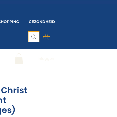
SHOPPING
GEZONDHEID
Inloggen
 Christ
nt
ges)