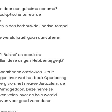
jnen door een geheime opname?
calyptische terreur de
?
nen in een herbouwde Joodse tempel
e wereld Israël gaan aanvallen in
ft Behind' en populaire
len deze dingen. Hebben zij gelijk?
se waarheden ontdekken. U zult
rijgen over wat het boek Openbaring
 berg sion, het nieuwe Jeruzalem, de
 Armageddon. Deze hemelse
n velen, over de hele wereld,
even voor goed veranderen.