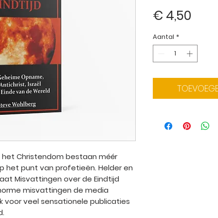
Prijs
€ 4,50
Aantal
*
TOEVOEGE
n het Christendom bestaan méér
p het punt van profetieën. Helder en
aat Misvattingen over de Eindtijd
enorme misvattingen de media
k voor veel sensationele publicaties
d.