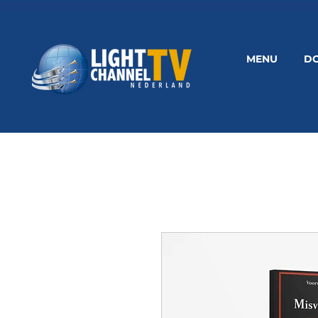
MENU
D