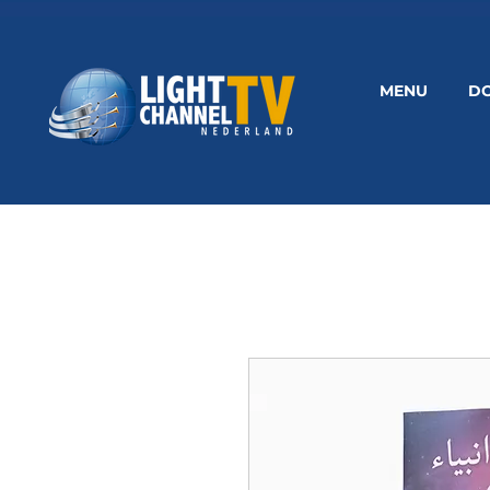
MENU
D