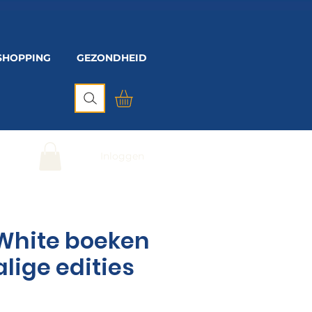
SHOPPING
GEZONDHEID
Inloggen
 White boeken
lige edities