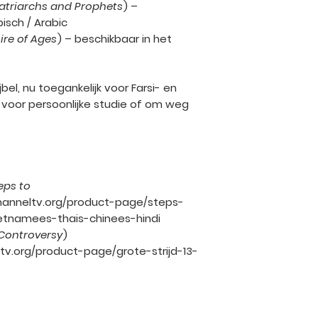
atriarchs and Prophets
) –
bisch / Arabic
ire of Ages
) – beschikbaar in het
bel, nu toegankelijk voor Farsi- en
t voor persoonlijke studie of om weg
eps to
channeltv.org/product-page/steps-
ietnamees-thais-chinees-hindi
Controversy
)
ltv.org/product-page/grote-strijd-13-