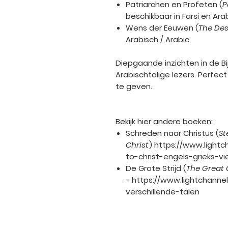
Patriarchen en Profeten
(
P
beschikbaar in Farsi en Ara
Wens der Eeuwen
(
The Des
Arabisch / Arabic
Diepgaande inzichten in de Bij
Arabischtalige lezers. Perfec
te geven.
Bekijk hier andere boeken:
Schreden naar Christus
(
St
Christ
) https://www.light
to-christ-engels-grieks-v
De Grote Strijd
(
The Great 
- https://www.lightchanne
verschillende-talen