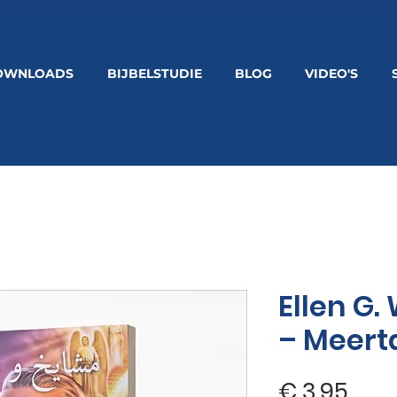
OWNLOADS
BIJBELSTUDIE
BLOG
VIDEO'S
Ellen G.
– Meerta
Prijs
€ 3,95