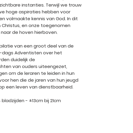
htbare instanties. Terwijl we trouw
 we hoge aspiraties hebben voor
een volmaakte kennis van God. In dit
 Christus, en onze toegenomen
naar de hoven hierboven.
pilatie van een groot deel van de
-dags Adventisten over het
den duidelijk de
chten van ouders uiteengezet,
n om de leraren te leiden in hun
 voor hen die de jaren van hun jeugd
op een leven van dienstbaarheid.
4 bladzijden - ±13cm bij 21cm