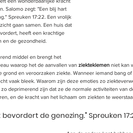
eft een wonderbaarlijke kracht 
 Salomo zegt: "Een blij hart 
." Spreuken 17:22. Een vrolijk 
ezicht gaan samen. Een huis dat 
vordert, heeft een krachtige 
jn en de gezondheid.
erend middel en brengt het 
eau waarop het de aanvallen van 
ziektekiemen
 niet kan 
 de grond en veroorzaken ziekte. Wanneer iemand bang of
zicht vaak bleek. Waarom zijn deze emoties zo ziektever
o deprimerend zijn dat ze de normale activiteiten van d
oren, en de kracht van het lichaam om ziekten te weersta
rt bevordert de genezing." Spreuken 17: