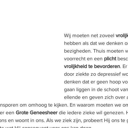
Wij moeten net zoveel 
vroli
hebben als dat we denken on
bezigheden. Thuis moeten wi
voorrecht en een 
plicht
 bes
vrolijkheid te bevorderen
. Er
door ziekte zo depressief wo
denken dat er geen hoop voor
gaan liggen in de schoot va
ellende en geven zich over a
n aansporen om omhoog te kijken. En waarom moeten we o
 er een 
Grote Geneesheer
 die iedere zieke wil genezen. H
ns en woont in ons. Als we ziek zijn, probeert Hij ons te
este wat Hij consequent voor ons kan doen.