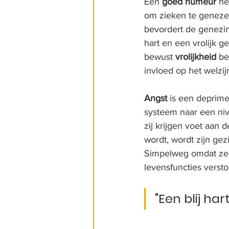
Een 
goed humeur
 he
om zieken te genezen.
bevordert de genezing
hart en een vrolijk g
bewust 
vrolijkheid
 be
invloed op het welzi
Angst
 is een deprim
systeem naar een niv
zij krijgen voet aan
wordt, wordt zijn ge
Simpelweg omdat ze z
levensfuncties verst
"Een blij ha