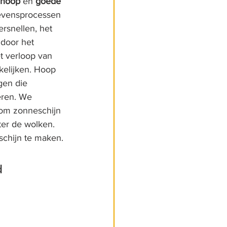
hoop
 en 
goede 
 levensprocessen 
rsnellen, het 
door het 
t verloop van 
kelijken. Hoop 
gen die 
ren. We 
om zonneschijn 
ter de wolken. 
schijn te maken.
 