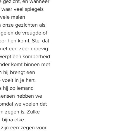
e gezicht, en wanneer 
 waar veel spiegels 
t vele malen 
n onze gezichten als 
egelen de vreugde of 
or hen komt. Stel dat 
et een zeer droevig 
t werpt een somberheid 
ander komt binnen met 
n hij brengt een 
voelt in je hart. 
s hij zo iemand 
mensen hebben we 
 omdat we voelen dat 
 zegen is. Zulke 
bijna elke 
zijn een zegen voor 