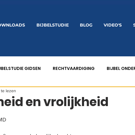
OWNLOADS
BIJBELSTUDIE
BLOG
VIDEO'S
JBELSTUDIE GIDSEN
RECHTVAARDIGING
BIJBEL OND
 te lezen
EZONDHEID
BELOFTEN
eid en vrolijkheid
 MD 