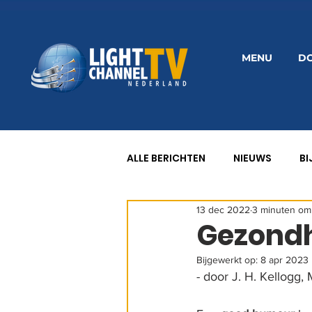
MENU
D
ALLE BERICHTEN
NIEUWS
BI
13 dec 2022
3 minuten om
8 GEZONDHEIDSWETTEN
G
Gezondh
Bijgewerkt op:
8 apr 2023
- door J. H. Kellogg,