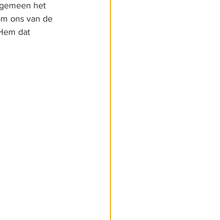
algemeen het 
om ons van de 
 Hem dat 