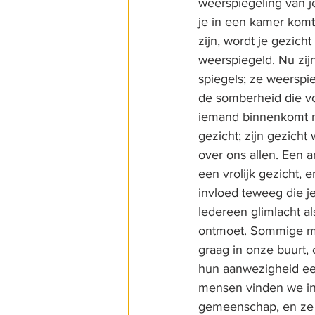
weerspiegeling van j
je in een kamer komt
zijn, wordt je gezich
weerspiegeld. Nu zij
spiegels; ze weerspi
de somberheid die vo
iemand binnenkomt m
gezicht; zijn gezich
over ons allen. Een 
een vrolijk gezicht, e
invloed teweeg die je 
Iedereen glimlacht al
ontmoet. Sommige 
graag in onze buurt,
hun aanwezigheid een
mensen vinden we in 
gemeenschap, en ze 