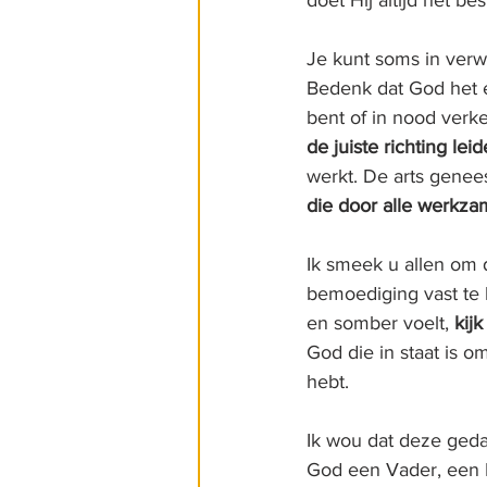
Je kunt soms in verwa
Bedenk dat God het e
bent of in nood verkee
de juiste richting lei
werkt. De arts genee
die door alle werkza
Ik smeek u allen om 
bemoediging vast te 
en somber voelt, 
kij
God die in staat is o
hebt.
Ik wou dat deze geda
God een Vader, een Br