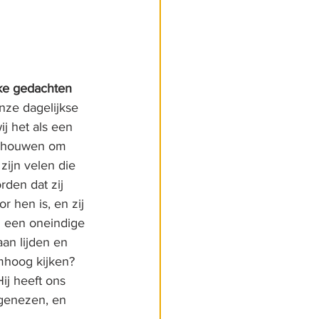
jke gedachten
ze dagelijkse 
j het als een 
chouwen om 
 zijn velen die 
rden dat zij 
 hen is, en zij 
n een oneindige 
an lijden en 
mhoog kijken? 
ij heeft ons 
 genezen, en 