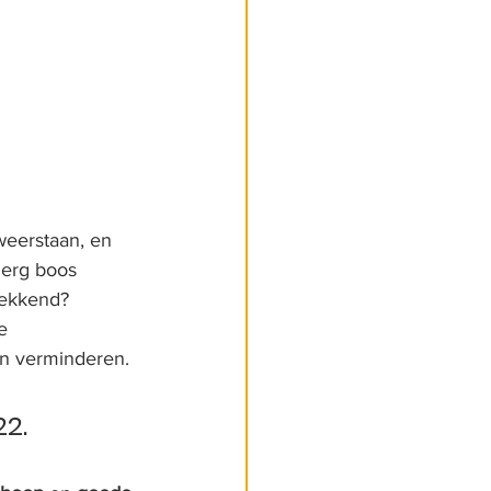
weerstaan, en 
 erg boos 
wekkend? 
e 
an verminderen.
22.