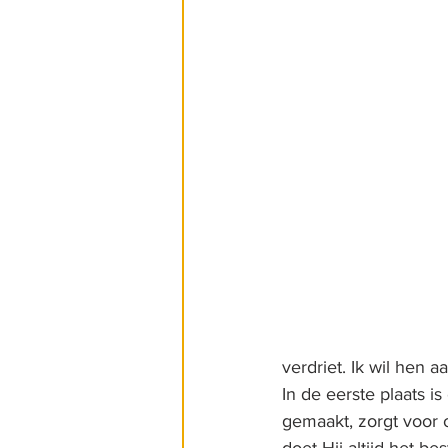
verdriet. Ik wil he
In de eerste plaats is
gemaakt, zorgt voor o
doet Hij altijd het b