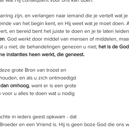
rring zijn, en verlangen naar iemand die je vertelt wat j
inde van het begin kent, en Hij weet wat je moet doen. Al
rt, en bereid bent het juiste te doen en je te laten leiden
den
. God werkt door middel van mensen of middelen, maar H
st u niet; de behandelingen genezen u niet; 
het is de God
me instanties heen werkt, die geneest.
deze grote Bron van troost en 
houden, en als u zich ontmoedigd 
k dan omhoog
, want er is een grote 
m voor u alles te doen wat u nodig 
chte in ieders geest opkwam - dat 
oeder en een Vriend is. Hij is geen boze God die ons wil