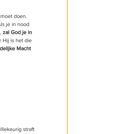
e moet doen. 
s je in nood 
, 
zal God je in 
ij is het die 
delijke Macht 
lekeurig straft 