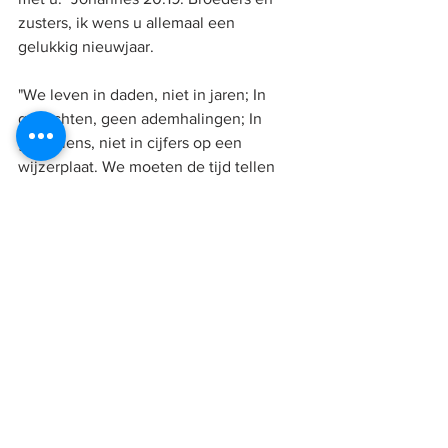
zusters, ik wens u allemaal een 
gelukkig nieuwjaar. 
"We leven in daden, niet in jaren; In 
gedachten, geen ademhalingen; In 
gevoelens, niet in cijfers op een 
wijzerplaat. We moeten de tijd tellen 
door hartkloppingen. Hij leeft het meest 
die het meest denkt, het edelste voelt 
en het beste handelt."
Our High Calling 
NIEUWS