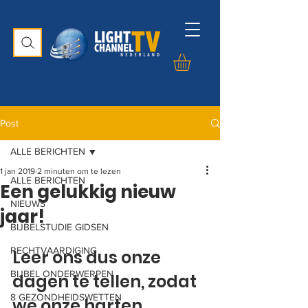
Post
ALLE BERICHTEN
1 jan 2019
2 minuten om te lezen
ALLE BERICHTEN
Een gelukkig nieuw
NIEUWS
jaar!
BIJBELSTUDIE GIDSEN
RECHTVAARDIGING
Leer ons dus onze 
BIJBEL ONDERWERPEN
dagen te tellen, zodat 
8 GEZONDHEIDSWETTEN
we onze harten 