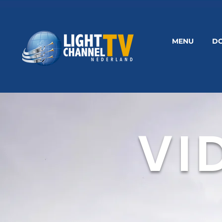
MENU
D
VI