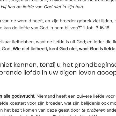
ij had de liefde van God niet in zijn hart.
an de wereld heeft, en zijn broeder gebrek ziet lijden, m
e kan de liefde van God in hem blijven?” 1 Joh. 3:16-18
elkaar liefhebben, want de liefde is uit God; en ieder die lief
 God. 
Wie niet liefheeft, kent God niet, want God is liefde
niet kennen, tenzij u het grondbegins
erende liefde in uw eigen leven accept
n alle godsvrucht.
 Niemand heeft een zuivere liefde voor G
iefde koestert voor zijn broeder, wat zijn belijdenis ook mo
in het bezit komen van deze geest door 
te proberen
 ande