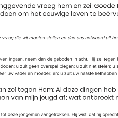
dinggevende vroeg hem en zei: Goede 
 doen om het eeuwige leven te beërv
te vraag die wij moeten stellen en dan ons antwoord uit h
 leven ingaan, neem dan de geboden in acht. Hij zei tege
 doden; u zult geen overspel plegen; u zult niet stelen; u 
eer uw vader en moeder; en: u zult uw naaste liefhebben a
n zei tegen Hem: Al deze dingen heb ik
n van mijn jeugd af; wat ontbreekt m
 tot deze jongeman aangetrokken. Hij wist, dat hij oprecht 