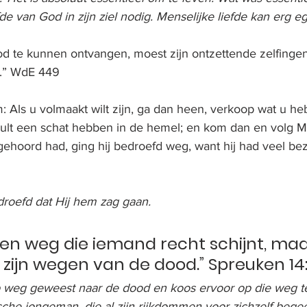
de van God in zijn ziel nodig. Menselijke liefde kan erg ego
od te kunnen ontvangen, moest zijn ontzettende zelfing
.” WdE 449
 Als u volmaakt wilt zijn, ga dan heen, verkoop wat u heb
ult een schat hebben in de hemel; en kom dan en volg Mi
hoord had, ging hij bedroefd weg, want hij had veel bezi
roefd dat Hij hem zag gaan.
een weg die iemand recht schijnt, maa
zijn wegen van de dood.” Spreuken 14:
eg geweest naar de dood en koos ervoor op die weg te b
sche jongeman, die al zijn rijkdommen voor zichzelf begee