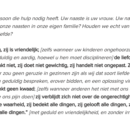
soon die hulp nodig heeft. Uw naaste is uw vrouw. Uw naa
nze naasten in onze eigen familie? Houden we echt van
iefde?
 zij is vriendelijk;
[zelfs wanneer uw kinderen ongehoorzaa
duldig en aardig, hoewel u hen moet disciplineren]
de lief
kt niet, zij doet niet gewichtig, zij handelt niet ongepast. Z
r zou geen geruzie in gezinnen zijn als wij dat soort liefd
geduldig bespreken, erover bidden, en een oplossing vi
denkt geen kwaad
; 
[zelfs wanneer anderen het niet met ons e
 ons pijn doen]
zij verblijdt zich niet over de ongerechtig
waarheid, zij bedekt alle dingen, zij gelooft alle dingen, z
alle dingen.”
[met geduld en vriendelijkheid, en zonder irri