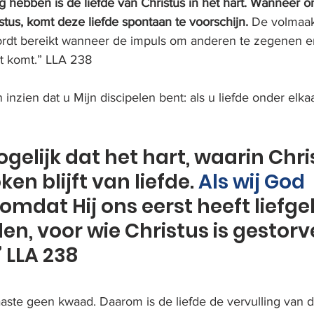
g hebben is de liefde van Christus in het hart. Wanneer o
stus, komt deze liefde spontaan te voorschijn.
 De volmaak
 wordt bereikt wanneer de impuls om anderen te zegenen e
t komt.” LLA 238
 inzien dat u Mijn discipelen bent: als u liefde onder elkaa
gelijk dat het hart, waarin Chri
ken blijft van liefde. 
Als wij God 
 omdat Hij ons eerst heeft liefge
llen, voor wie Christus is gestorv
” LLA 238
aaste geen kwaad. Daarom is de liefde de vervulling van 