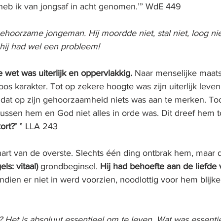
s heb ik van jongsaf in acht genomen.’” WdE 449
ehoorzame jongeman. Hij moordde niet, stal niet, loog ni
hij had wel een probleem!
e wet was uiterlijk en oppervlakkig.
 Naar menselijke maat
oos karakter. Tot op zekere hoogte was zijn uiterlijk leven
 dat op zijn gehoorzaamheid niets was aan te merken. Toc
ussen hem en God niet alles in orde was. Dit dreef hem to
ort?
’ 
” LLA 243
hart van de overste. Slechts één ding ontbrak hem, maar 
els: vitaal)
 grondbeginsel. 
Hij had behoefte aan de liefde 
indien er niet in werd voorzien, noodlottig voor hem blijke
? Het is absoluut essentieel om te leven. Wat was essenti