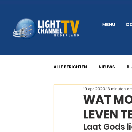
MENU
D
ALLE BERICHTEN
NIEUWS
BI
19 apr 2020
13 minuten om
8 GEZONDHEIDSWETTEN
G
WAT MOE
LEVEN T
Laat Gods l