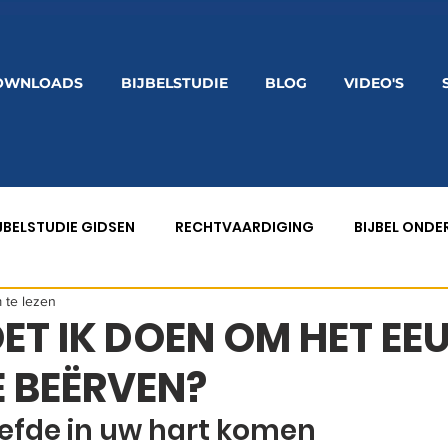
OWNLOADS
BIJBELSTUDIE
BLOG
VIDEO'S
JBELSTUDIE GIDSEN
RECHTVAARDIGING
BIJBEL OND
 te lezen
EZONDHEID
BELOFTEN
T IK DOEN OM HET EE
E BEËRVEN?
iefde in uw hart komen