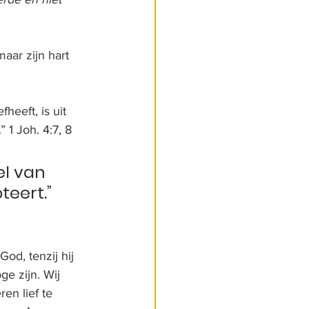
aar zijn hart 
heeft, is uit 
.
” 1 Joh. 4:7, 8
el van 
eert.” 
od, tenzij hij 
ge zijn. Wij 
ren lief te 