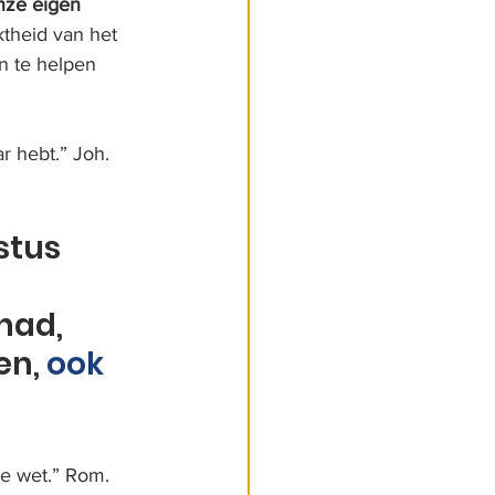
nze eigen 
theid van het 
n te helpen 
r hebt.” Joh. 
stus 
had, 
en, 
ook 
de wet.” Rom. 