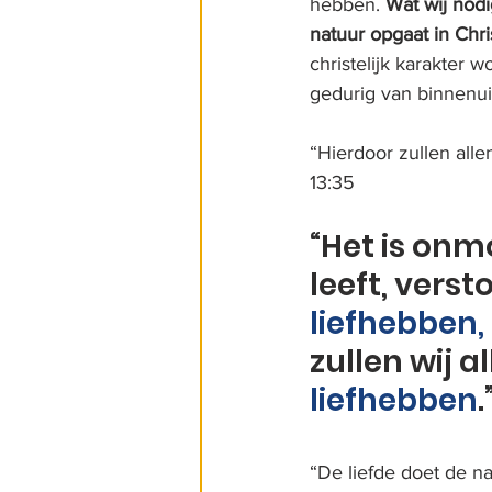
hebben. 
Wat wij nodi
natuur opgaat in Chri
christelijk karakter
gedurig van binnenui
“Hierdoor zullen allen
13:35
“Het is onmo
leeft, versto
liefhebben,
zullen wij a
liefhebben
.
“De liefde doet de n