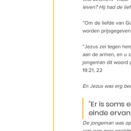
leven? Hij had de lief
“Om de liefde van G
worden prijsgegeven
“Jezus zei tegen hem:
aan de armen, en u z
jongeman dit woord ge
19:21, 22
En Jezus was erg bed
“Er is soms 
einde ervan 
De jongeman was op w
was een zeer egoïsti