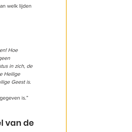
an welk lijden 
en! Hoe 
geen 
us in zich, de 
e Heilige 
lige Geest is.
gegeven is.” 
l van de 