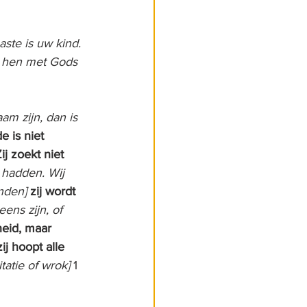
ste is uw kind. 
 hen met Gods 
m zijn, dan is 
de is niet 
ij zoekt niet 
e hadden. Wij 
nden]
zij wordt 
ens zijn, of 
heid, maar 
ij hoopt alle 
tatie of wrok]
 1 