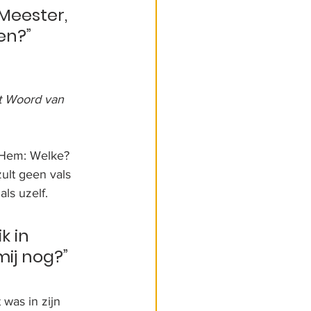
Meester, 
en?” 
et Woord van 
n Hem: Welke? 
zult geen vals 
ls uzelf.
 in 
ij nog?” 
was in zijn 