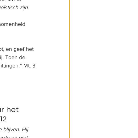
ïstisch zijn.
enomenheid 
t, en geef het 
j. Toen de 
ttingen.” Mt. 3 
r het 
12
lijven. Hij 
rde en niet 